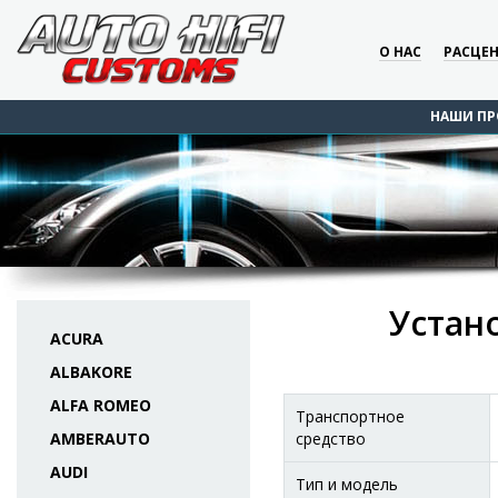
О НАС
РАСЦЕ
НАШИ ПР
Устан
ACURA
ALBAKORE
ALFA ROMEO
Транспортное
AMBERAUTO
средство
AUDI
Тип и модель