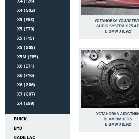
X4 (F26)
X4 (G02)
X5 (E53)
УСТАНОВКА УСИЛИТЕЛ
AUDIO SYSTEM X 75.4 
X5 (E70)
В BMW 3 (E92)
X5 (F15)
X5 (G05)
X5M (F85)
X6 (E71)
X6 (F16)
X6 (G06)
X7 (G07)
Z4 (E89)
УСТАНОВКА АКУСТИК
BUICK
BLAM BM 100 S
В BMW 3 (E92)
BYD
CADILLAC