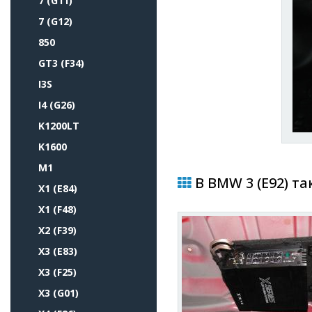
7 (G11)
7 (G12)
850
GT3 (F34)
I3S
I4 (G26)
K1200LT
K1600
M1
В BMW 3 (E92) та
X1 (E84)
X1 (F48)
X2 (F39)
X3 (E83)
X3 (F25)
X3 (G01)