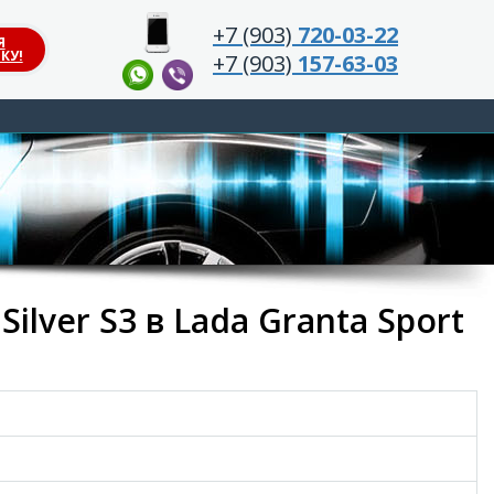
+7 (903)
720-03-22
Я
КУ!
+7 (903)
157-63-03
lver S3 в Lada Granta Sport