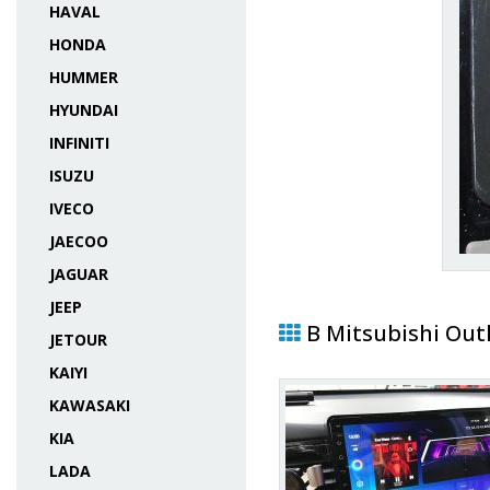
HAVAL
HONDA
HUMMER
HYUNDAI
INFINITI
ISUZU
IVECO
JAECOO
JAGUAR
JEEP
В Mitsubishi Out
JETOUR
KAIYI
KAWASAKI
KIA
LADA