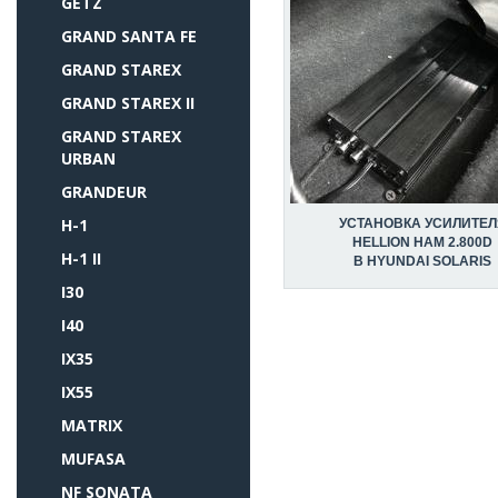
GETZ
GRAND SANTA FE
GRAND STAREX
GRAND STAREX II
GRAND STAREX
URBAN
GRANDEUR
H-1
УСТАНОВКА УСИЛИТЕЛ
HELLION HAM 2.800D
H-1 II
В HYUNDAI SOLARIS
I30
I40
IX35
IX55
MATRIX
MUFASA
NF SONATA