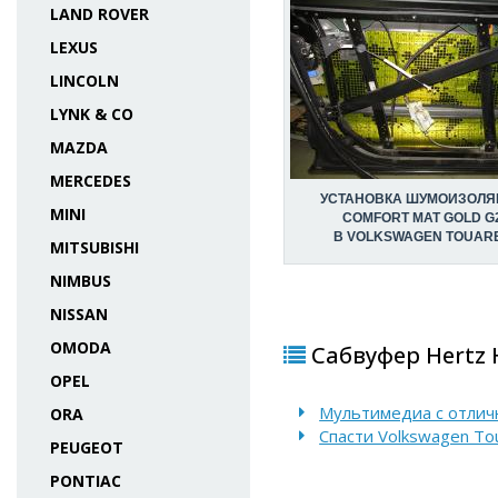
LAND ROVER
LEXUS
LINCOLN
LYNK & CO
MAZDA
MERCEDES
УСТАНОВКА ШУМОИЗОЛЯ
MINI
COMFORT MAT GOLD G
В VOLKSWAGEN TOUAR
MITSUBISHI
NIMBUS
NISSAN
OMODA
Сабвуфер Hertz 
OPEL
Мультимедиа с отличн
ORA
Спасти Volkswagen To
PEUGEOT
PONTIAC