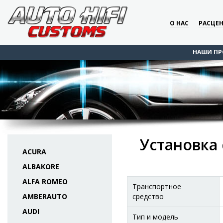
О НАС
РАСЦЕ
НАШИ ПР
Установка 
ACURA
ALBAKORE
ALFA ROMEO
Транспортное
AMBERAUTO
средство
AUDI
Тип и модель