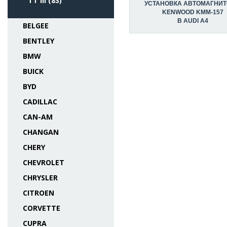
TT III (8S)
УСТАНОВКА АВТОМАГНИ
KENWOOD KMM-157
В AUDI A4
BELGEE
BENTLEY
BMW
BUICK
BYD
CADILLAC
CAN-AM
CHANGAN
CHERY
CHEVROLET
CHRYSLER
CITROEN
CORVETTE
CUPRA