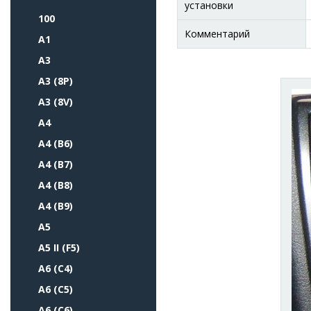
установки
100
Комментарий
A1
A3
A3 (8P)
A3 (8V)
A4
A4 (B6)
A4 (B7)
A4 (B8)
A4 (B9)
A5
A5 II (F5)
A6 (C4)
A6 (C5)
A6 (C6)