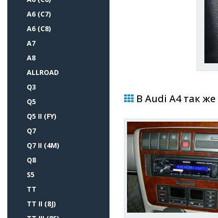
A6 (C7)
A6 (C8)
A7
A8
ALLROAD
Q3
В Audi A4 так же
Q5
Q5 II (FY)
Q7
Q7 II (4M)
Q8
S5
TT
TT II (8J)