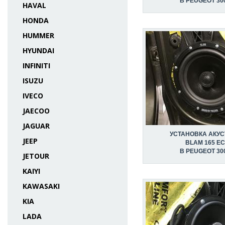
В PEUGEOT 30
HAVAL
HONDA
HUMMER
HYUNDAI
INFINITI
ISUZU
IVECO
JAECOO
JAGUAR
УСТАНОВКА АКУС
JEEP
BLAM 165 E
В PEUGEOT 30
JETOUR
KAIYI
KAWASAKI
KIA
LADA