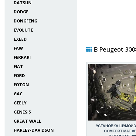
DATSUN
DODGE
DONGFENG
EVOLUTE
EXEED
FAW
В Peugeot 300
FERRARI
FIAT
FORD
FOTON
GAC
GEELY
GENESIS
GREAT WALL
УСТАНОВКА ШУМОИ
HARLEY-DAVIDSON
COMFORT MAT V