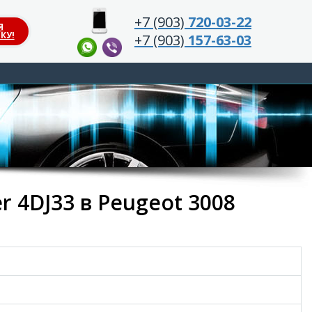
+7 (903)
720-03-22
Я
КУ!
+7 (903)
157-63-03
 4DJ33 в Peugeot 3008