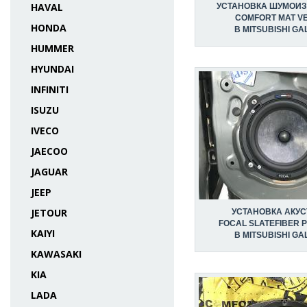
HAVAL
УСТАНОВКА ШУМОИ
COMFORT MAT V
HONDA
В MITSUBISHI GA
HUMMER
HYUNDAI
INFINITI
ISUZU
IVECO
JAECOO
JAGUAR
JEEP
JETOUR
УСТАНОВКА АКУС
FOCAL SLATEFIBER P
KAIYI
В MITSUBISHI GA
KAWASAKI
KIA
LADA