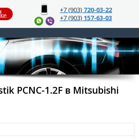
+7 (903)
720-03-22
Я
КУ!
+7 (903)
157-63-03
ik PCNC-1.2F в Mitsubishi