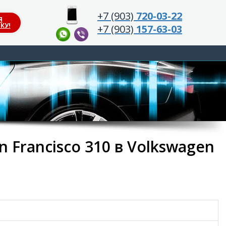
+7 (903)
720-03-22
Я
КУ!
+7 (903)
157-63-03
 Francisco 310 в Volkswagen