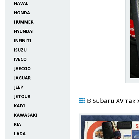
HAVAL
HONDA
HUMMER
HYUNDAI
INFINITI
ISUZU
IVECO
JAECOO
JAGUAR
JEEP
JETOUR
В Subaru XV так
KAIYI
KAWASAKI
KIA
LADA