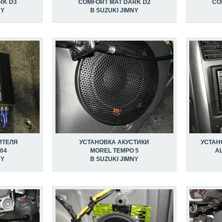
RK D3
COMFORT MAT DARK D2
CO
NY
В SUZUKI JIMNY
ИТЕЛЯ
УСТАНОВКА АКУСТИКИ
УСТАН
04
MOREL TEMPO 5
AL
NY
В SUZUKI JIMNY