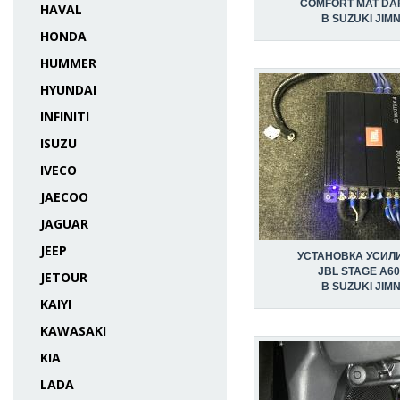
COMFORT MAT DA
HAVAL
В SUZUKI JIM
HONDA
HUMMER
HYUNDAI
INFINITI
ISUZU
IVECO
JAECOO
JAGUAR
JEEP
УСТАНОВКА УСИЛ
JBL STAGE A60
JETOUR
В SUZUKI JIM
KAIYI
KAWASAKI
KIA
LADA