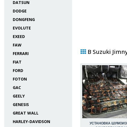
DATSUN
DODGE
DONGFENG
EVOLUTE
EXEED
FAW
В Suzuki Jimn
FERRARI
FIAT
FORD
FOTON
GAC
GEELY
GENESIS
GREAT WALL
HARLEY-DAVIDSON
УСТАНОВКА ШУМОИ