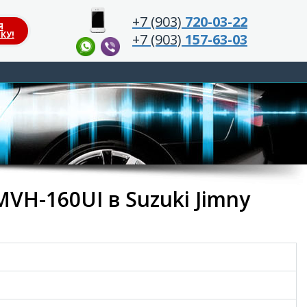
+7 (903)
720-03-22
Я
КУ!
+7 (903)
157-63-03
VH-160UI в Suzuki Jimny