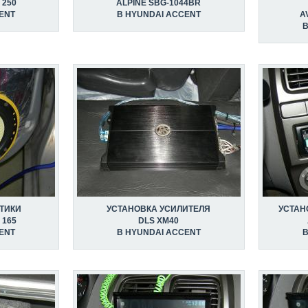
 250
ALPINE SBG-1044BR
ENT
В HYUNDAI ACCENT
A
В
ТИКИ
УСТАНОВКА УСИЛИТЕЛЯ
УСТАН
 165
DLS XM40
ENT
В HYUNDAI ACCENT
В