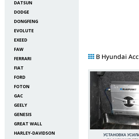
DATSUN
DODGE
DONGFENG
EVOLUTE
EXEED
FAW
В Hyundai Acc
FERRARI
FIAT
FORD
FOTON
GAC
GEELY
GENESIS
GREAT WALL
HARLEY-DAVIDSON
УСТАНОВКА УСИЛ