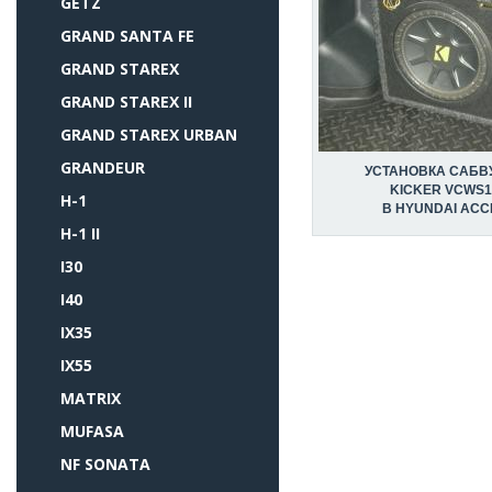
GETZ
GRAND SANTA FE
GRAND STAREX
GRAND STAREX II
GRAND STAREX URBAN
GRANDEUR
УСТАНОВКА САБВ
KICKER VCWS1
H-1
В HYUNDAI ACC
H-1 II
I30
I40
IX35
IX55
MATRIX
MUFASA
NF SONATA