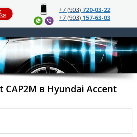
+7 (903)
720-03-22
Я
КУ!
+7 (903)
157-63-03
t CAP2M в Hyundai Accent