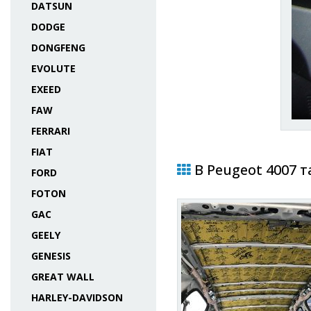
DATSUN
DODGE
DONGFENG
EVOLUTE
EXEED
FAW
FERRARI
FIAT
В Peugeot 4007 т
FORD
FOTON
GAC
GEELY
GENESIS
GREAT WALL
HARLEY-DAVIDSON