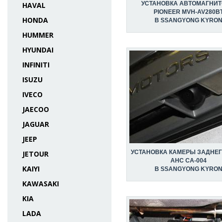
УСТАНОВКА АВТОМАГНИ
HAVAL
PIONEER MVH-AV280B
HONDA
В SSANGYONG KYRO
HUMMER
HYUNDAI
INFINITI
ISUZU
IVECO
JAECOO
JAGUAR
JEEP
УСТАНОВКА КАМЕРЫ ЗАДНЕГ
JETOUR
AHC CA-004
KAIYI
В SSANGYONG KYRO
KAWASAKI
KIA
LADA