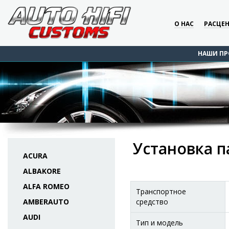
О НАС
РАСЦЕ
НАШИ ПР
Установка па
ACURA
ALBAKORE
ALFA ROMEO
Транспортное
AMBERAUTO
средство
AUDI
Тип и модель