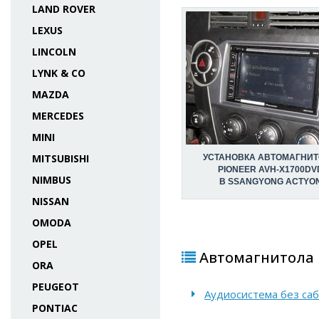
LAND ROVER
LEXUS
LINCOLN
LYNK & CO
MAZDA
MERCEDES
MINI
MITSUBISHI
УСТАНОВКА АВТОМАГНИ
PIONEER AVH-X1700DV
NIMBUS
В SSANGYONG ACTYO
NISSAN
OMODA
OPEL
Автомагнитола P
ORA
PEUGEOT
Аудиосистема без саба
PONTIAC