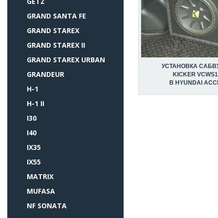
GETZ
GRAND SANTA FE
GRAND STAREX
GRAND STAREX II
GRAND STAREX URBAN
УСТАНОВКА САБВ
GRANDEUR
KICKER VCWS1
В HYUNDAI ACC
H-1
H-1 II
I30
I40
IX35
IX55
MATRIX
MUFASA
NF SONATA