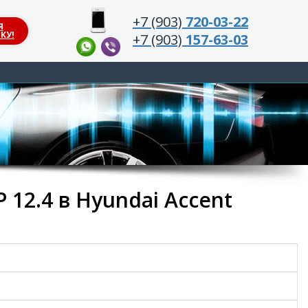
+7 (903)
720-03-22
Я
КУ!
+7 (903)
157-63-03
 12.4 в Hyundai Accent