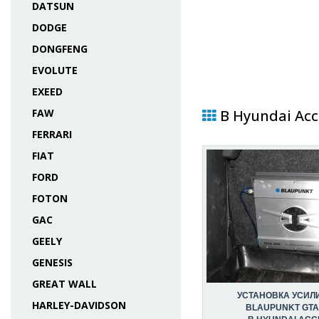
DATSUN
DODGE
DONGFENG
EVOLUTE
EXEED
FAW
В Hyundai Acc
FERRARI
FIAT
FORD
FOTON
GAC
GEELY
GENESIS
GREAT WALL
УСТАНОВКА УСИЛ
HARLEY-DAVIDSON
BLAUPUNKT GTA