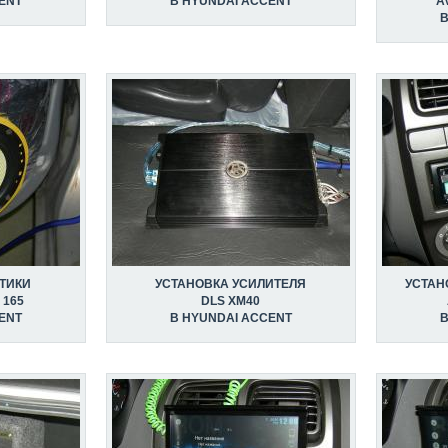
ENT
В HYUNDAI ACCENT
A
В
ТИКИ
УСТАНОВКА УСИЛИТЕЛЯ
УСТАН
 165
DLS XM40
ENT
В HYUNDAI ACCENT
В