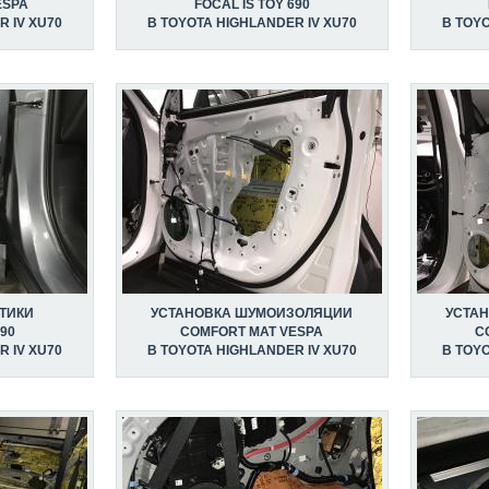
ESPA
FOCAL IS TOY 690
 IV XU70
В TOYOTA HIGHLANDER IV XU70
В TOYO
ТИКИ
УСТАНОВКА ШУМОИЗОЛЯЦИИ
УСТА
690
COMFORT MAT VESPA
C
 IV XU70
В TOYOTA HIGHLANDER IV XU70
В TOYO