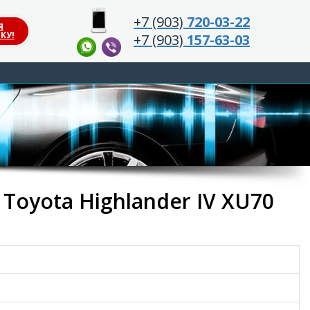
+7 (903)
720-03-22
Я
КУ!
+7 (903)
157-63-03
 Toyota Highlander IV XU70