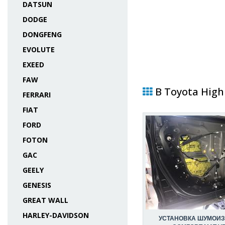
DATSUN
DODGE
DONGFENG
EVOLUTE
EXEED
FAW
В Toyota High
FERRARI
FIAT
FORD
FOTON
GAC
GEELY
GENESIS
GREAT WALL
HARLEY-DAVIDSON
УСТАНОВКА ШУМОИ