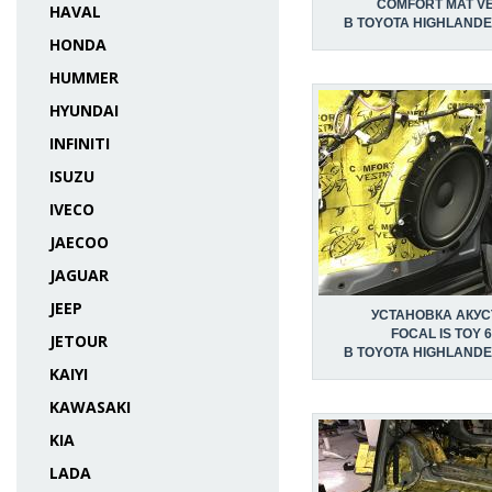
COMFORT MAT V
HAVAL
В TOYOTA HIGHLANDER
HONDA
HUMMER
HYUNDAI
INFINITI
ISUZU
IVECO
JAECOO
JAGUAR
JEEP
УСТАНОВКА АКУС
FOCAL IS TOY 
JETOUR
В TOYOTA HIGHLANDER
KAIYI
KAWASAKI
KIA
LADA