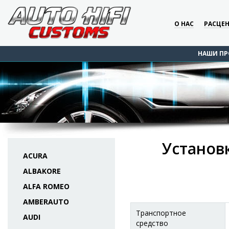
О НАС
РАСЦЕ
НАШИ ПР
Установк
ACURA
ALBAKORE
ALFA ROMEO
AMBERAUTO
Транспортное
AUDI
средство