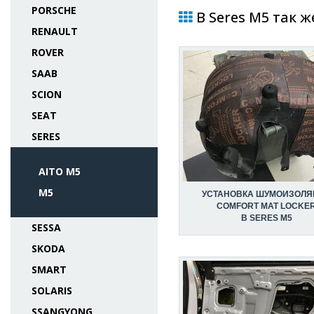
PORSCHE
В Seres M5 так ж
RENAULT
ROVER
SAAB
SCION
SEAT
SERES
AITO M5
M5
УСТАНОВКА ШУМОИЗОЛЯ
COMFORT MAT LOCKE
В SERES M5
SESSA
SKODA
SMART
SOLARIS
SSANGYONG