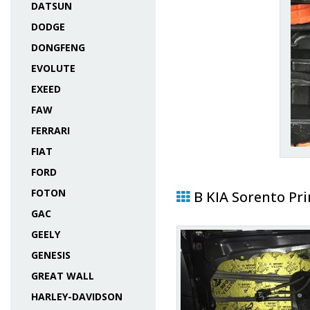
DATSUN
DODGE
DONGFENG
EVOLUTE
EXEED
FAW
FERRARI
FIAT
FORD
FOTON
В KIA Sorento Pr
GAC
GEELY
GENESIS
GREAT WALL
HARLEY-DAVIDSON