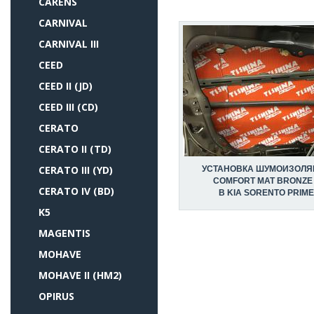
CARENS
CARNIVAL
CARNIVAL III
CEED
CEED II (JD)
CEED III (CD)
CERATO
CERATO II (TD)
CERATO III (YD)
УСТАНОВКА ШУМОИЗОЛЯ
COMFORT MAT BRONZE
CERATO IV (BD)
В KIA SORENTO PRIME
K5
MAGENTIS
MOHAVE
MOHAVE II (HM2)
OPIRUS