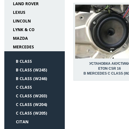
LAND ROVER
LEXUS
LINCOLN
LYNK & CO
MAZDA
MERCEDES
B CLASS
УСТАНОВКА АКУСТИК
ETON CSR 16
B CLASS (W245)
В MERCEDES C CLASS (W
B CLASS (W246)
C CLASS
C CLASS (W203)
C CLASS (W204)
C CLASS (W205)
CITAN