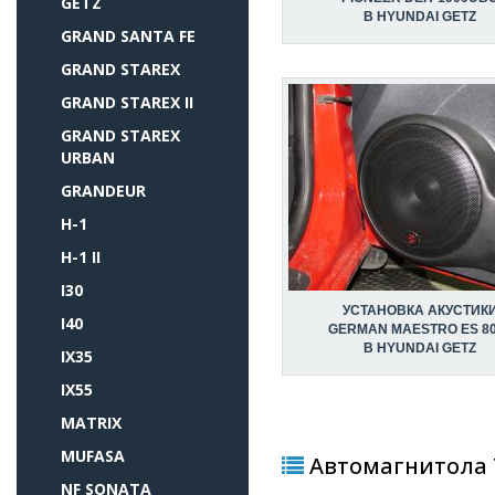
GETZ
В HYUNDAI GETZ
GRAND SANTA FE
GRAND STAREX
GRAND STAREX II
GRAND STAREX
URBAN
GRANDEUR
H-1
H-1 II
I30
УСТАНОВКА АКУСТИК
I40
GERMAN MAESTRO ES 8
В HYUNDAI GETZ
IX35
IX55
MATRIX
MUFASA
Автомагнитола T
NF SONATA