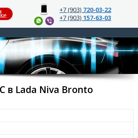
+7 (903)
720-03-22
Я
КУ!
+7 (903)
157-63-03
 в Lada Niva Bronto