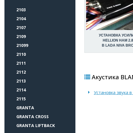
2103
2104
2107
УСТАНОВКА УСИЛ
2109
HELLION HAM 2.
21099
В LADA NIVA BR
2110
2111
2112
Акустика BLAM
2113
2114
Установка звука 
2115
GRANTA
GRANTA CROSS
GRANTA LIFTBACK