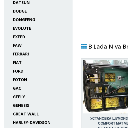
DATSUN
DODGE
DONGFENG
EVOLUTE
EXEED
FAW
В Lada Niva B
FERRARI
FIAT
FORD
FOTON
GAC
GEELY
GENESIS
GREAT WALL
УСТАНОВКА ШУМОИ
HARLEY-DAVIDSON
COMFORT MAT V