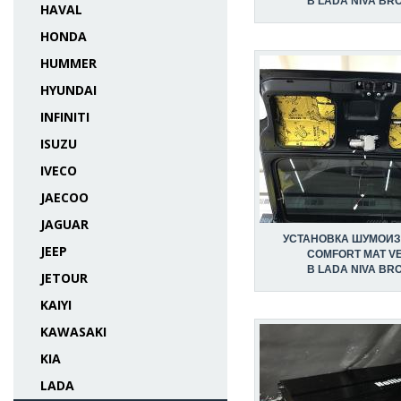
В LADA NIVA BR
HAVAL
HONDA
HUMMER
HYUNDAI
INFINITI
ISUZU
IVECO
JAECOO
JAGUAR
УСТАНОВКА ШУМОИ
JEEP
COMFORT MAT V
В LADA NIVA BR
JETOUR
KAIYI
KAWASAKI
KIA
LADA