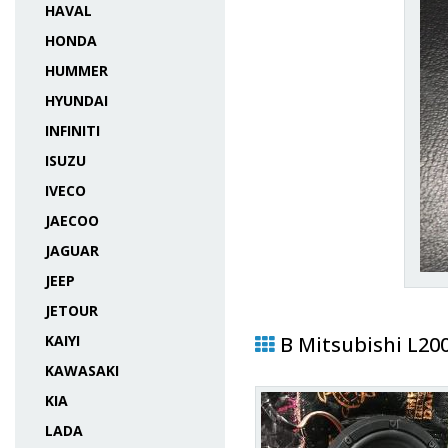
HAVAL
HONDA
HUMMER
HYUNDAI
INFINITI
ISUZU
IVECO
JAECOO
JAGUAR
JEEP
JETOUR
KAIYI
В Mitsubishi L20
KAWASAKI
KIA
LADA