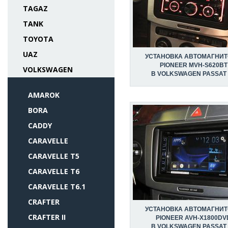
TAGAZ
TANK
TOYOTA
UAZ
УСТАНОВКА АВТОМАГНИ
PIONEER MVH-S620BT
VOLKSWAGEN
В VOLKSWAGEN PASSAT
AMAROK
BORA
CADDY
CARAVELLE
CARAVELLE T5
CARAVELLE T6
CARAVELLE T6.1
CRAFTER
УСТАНОВКА АВТОМАГНИ
CRAFTER II
PIONEER AVH-X1800DV
В VOLKSWAGEN PASSAT