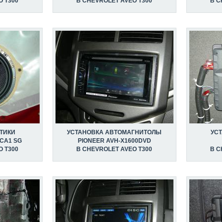
O T300
В CHEVROLET AVEO T300
В C
ТИКИ
УСТАНОВКА АВТОМАГНИТОЛЫ
УС
 CA1 SG
PIONEER AVH-X1600DVD
O T300
В CHEVROLET AVEO T300
В C