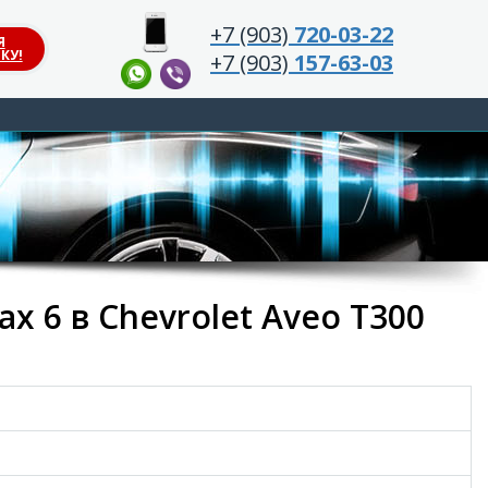
+7 (903)
720-03-22
Я
КУ!
+7 (903)
157-63-03
x 6 в Chevrolet Aveo T300