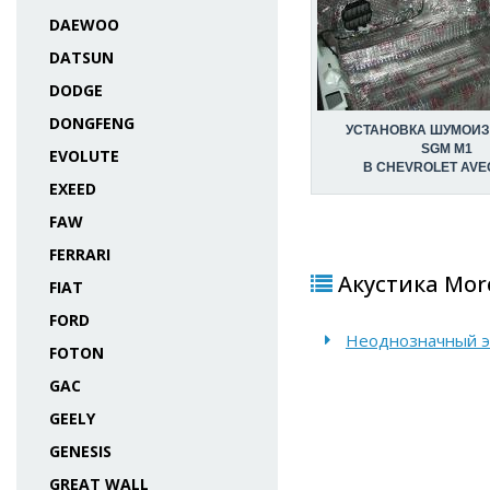
DAEWOO
DATSUN
DODGE
DONGFENG
УСТАНОВКА ШУМОИ
SGM M1
EVOLUTE
В CHEVROLET AVE
EXEED
FAW
FERRARI
Акустика More
FIAT
FORD
Неоднозначный э
FOTON
GAC
GEELY
GENESIS
GREAT WALL