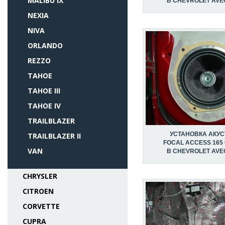
MALIBU IX
В CHEVROLET AVE
NEXIA
NIVA
ORLANDO
REZZO
TAHOE
TAHOE III
TAHOE IV
TRAILBLAZER
УСТАНОВКА АКУС
TRAILBLAZER II
FOCAL ACCESS 165
VAN
В CHEVROLET AVE
CHRYSLER
CITROEN
CORVETTE
CUPRA