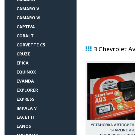
CAMARO V
CAMARO VI
CAPTIVA
COBALT
CORVETTE C5
В Chevrolet A
CRUZE
EPICA
EQUINOX
EVANDA
EXPLORER
EXPRESS
IMPALA V
LACETTI
УСТАНОВКА АВТОСИГ
LANOS
STARLINE A9