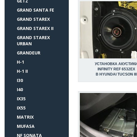
GETZ
GRAND SANTA FE
GRAND STAREX
GRAND STAREX II
GRAND STAREX
URBAN
GRANDEUR
H-1
УСТАНОВКА АКУСТИК
INFINITY REF 6532EX
H-1 II
В HYUNDAI TUCSON III
I30
I40
IX35
IX55
MATRIX
MUFASA
NF SONATA