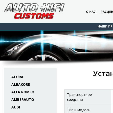
О НАС
РАСЦЕ
НАШИ ПР
Устан
ACURA
ALBAKORE
ALFA ROMEO
Транспортное
AMBERAUTO
средство
AUDI
Тип и модель