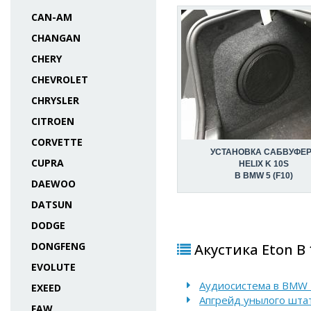
CAN-AM
CHANGAN
CHERY
CHEVROLET
CHRYSLER
CITROEN
CORVETTE
УСТАНОВКА САБВУФЕ
CUPRA
HELIX K 10S
В BMW 5 (F10)
DAEWOO
DATSUN
DODGE
DONGFENG
Акустика Eton B 
EVOLUTE
Аудиосистема в BMW 5
EXEED
Апгрейд унылого штат
FAW