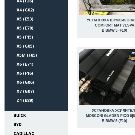
X4 (F26)
X4 (G02)
X5 (E53)
УСТАНОВКА ШУМОИЗОЛЯ
COMFORT MAT VESPA
X5 (E70)
В BMW 5 (F10)
X5 (F15)
X5 (G05)
X5M (F85)
X6 (E71)
X6 (F16)
X6 (G06)
X7 (G07)
Z4 (E89)
УСТАНОВКА УСИЛИТЕЛ
BUICK
MOSCONI GLADEN PICO 6|8
В BMW 5 (F10)
BYD
CADILLAC