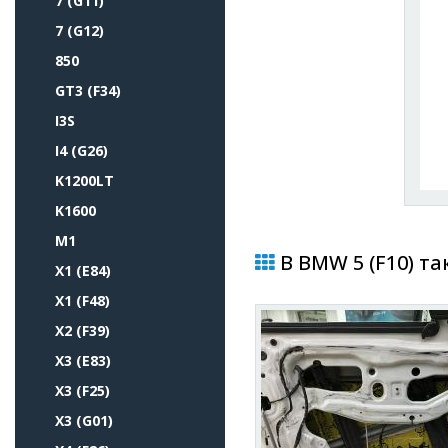
7 (G11)
7 (G12)
850
GT3 (F34)
I3S
I4 (G26)
K1200LT
K1600
M1
В BMW 5 (F10) та
X1 (E84)
X1 (F48)
X2 (F39)
X3 (E83)
X3 (F25)
X3 (G01)