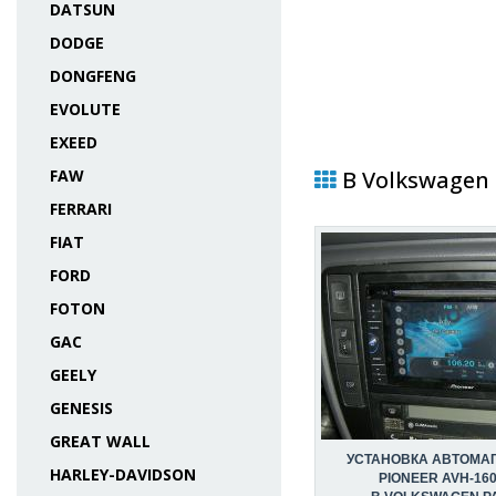
DATSUN
DODGE
DONGFENG
EVOLUTE
EXEED
FAW
В Volkswagen 
FERRARI
FIAT
FORD
FOTON
GAC
GEELY
GENESIS
GREAT WALL
УСТАНОВКА АВТОМА
HARLEY-DAVIDSON
PIONEER AVH-16