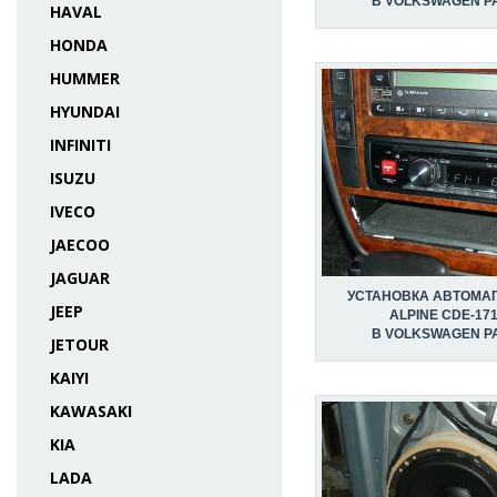
В VOLKSWAGEN P
HAVAL
HONDA
HUMMER
HYUNDAI
INFINITI
ISUZU
IVECO
JAECOO
JAGUAR
УСТАНОВКА АВТОМА
JEEP
ALPINE CDE-17
В VOLKSWAGEN P
JETOUR
KAIYI
KAWASAKI
KIA
LADA