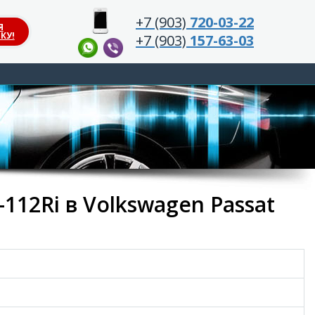
+7 (903)
720-03-22
Я
КУ!
+7 (903)
157-63-03
112Ri в Volkswagen Passat