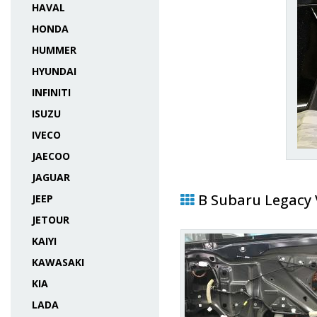
HAVAL
HONDA
HUMMER
HYUNDAI
INFINITI
ISUZU
IVECO
JAECOO
JAGUAR
В Subaru Legacy 
JEEP
JETOUR
KAIYI
KAWASAKI
KIA
LADA