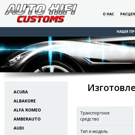
О НАС
РАСЦЕ
НАШИ ПР
Изготовле
ACURA
ALBAKORE
ALFA ROMEO
Транспортное
AMBERAUTO
средство
AUDI
Тип и модель