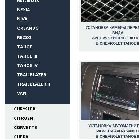
MALIBU IX
NEXIA
NIVA
ORLANDO
УСТАНОВКА КАМЕРЫ ПЕРЕ
ВИДА
REZZO
AVEL AVS311CPR (990 C
В CHEVROLET TAHOE II
TAHOE
TAHOE III
TAHOE IV
TRAILBLAZER
TRAILBLAZER II
VAN
CHRYSLER
CITROEN
УСТАНОВКА АВТОМАГНИ
CORVETTE
PIONEER AVH-X5800B
CUPRA
В CHEVROLET TAHOE II