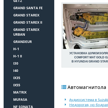
GETZ
GRAND SANTA FE
GRAND STAREX
GRAND STAREX II
GRAND STAREX
URBAN
GRANDEUR
H-1
УСТАНОВКА ШУМОИЗОЛЯ
H-1 II
COMFORT MAT GOLD G
В HYUNDAI GRAND STA
I30
I40
IX35
IX55
Автомагнитола P
MATRIX
MUFASA
Аудиосистема в Suzuki
Недорогая, но бодрая 
NF SONATA