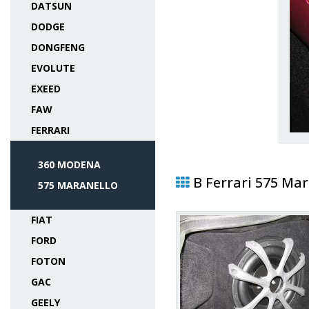
DATSUN
DODGE
DONGFENG
EVOLUTE
EXEED
FAW
FERRARI
360 MODENA
В Ferrari 575 Ma
575 MARANELLO
FIAT
FORD
FOTON
GAC
GEELY