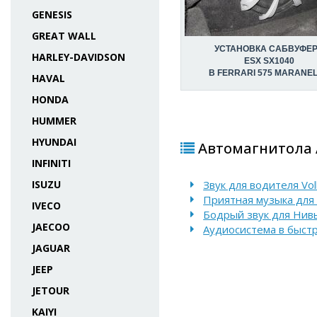
GENESIS
GREAT WALL
УСТАНОВКА САБВУФЕ
HARLEY-DAVIDSON
ESX SX1040
В FERRARI 575 MARANE
HAVAL
HONDA
HUMMER
HYUNDAI
Автомагнитола A
INFINITI
ISUZU
Звук для водителя Vo
Приятная музыка для
IVECO
Бодрый звук для Нив
JAECOO
Аудиосистема в быстр
JAGUAR
JEEP
JETOUR
KAIYI