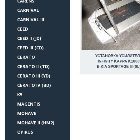
CARENS
CARNIVAL
CARNIVAL III
CEED
CEED II (JD)
CEED III (CD)
УСТАНОВКА УСИЛИТЕЛ
CERATO
INFINITY KAPPA K1000
CERATO II (TD)
В KIA SPORTAGE III (SL
CERATO III (YD)
CERATO IV (BD)
K5
MAGENTIS
MOHAVE
MOHAVE II (HM2)
OPIRUS