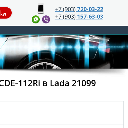
+7 (903)
720-03-22
Я
КУ!
+7 (903)
157-63-03
DE-112Ri в Lada 21099