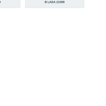
9
В LADA 21099