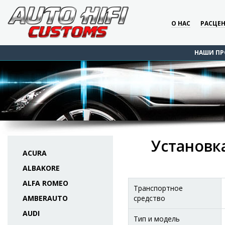
О НАС
РАСЦЕ
НАШИ ПР
Установка
ACURA
ALBAKORE
ALFA ROMEO
Транспортное
AMBERAUTO
средство
AUDI
Тип и модель